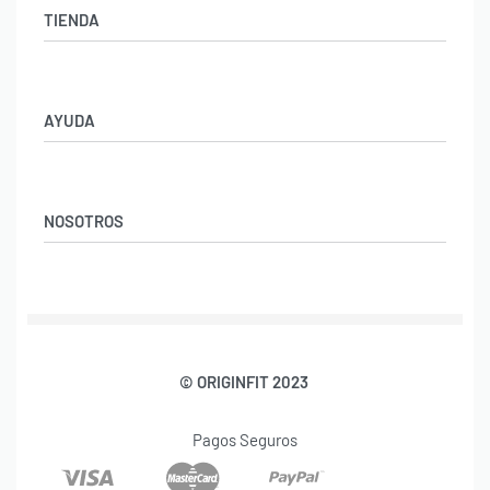
TIENDA
Ropa Gimnasio Hombre
Ropa Fitness Mujer
AYUDA
Aviso Legal
Política de Privacidad
NOSOTROS
Condiciones y Devoluciones
Preguntas Frecuentes
Blog Fitness y Nutrición
Nosotros
Contacto
© ORIGINFIT 2023
Pagos Seguros