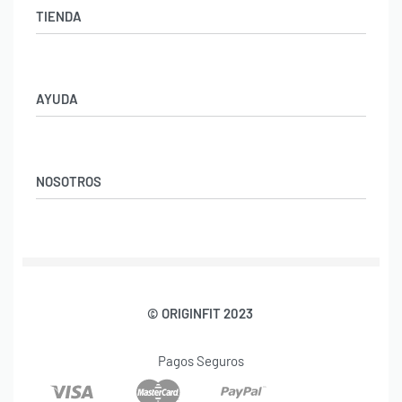
TIENDA
Ropa Gimnasio Hombre
Ropa Fitness Mujer
AYUDA
Aviso Legal
Política de Privacidad
NOSOTROS
Condiciones y Devoluciones
Preguntas Frecuentes
Blog Fitness y Nutrición
Nosotros
Contacto
© ORIGINFIT 2023
Pagos Seguros