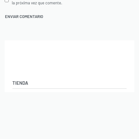
la próxima vez que comente.
TIENDA
Ropa Gimnasio Hombre
Ropa Fitness Mujer
AYUDA
Aviso Legal
Política de Privacidad