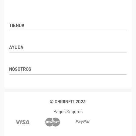
TIENDA
Ropa Gimnasio Hombre
AYUDA
Ropa Fitness Mujer
Aviso Legal
NOSOTROS
Política de Privacidad
Condiciones y Devoluciones
Blog Fitness y Nutrición
Preguntas Frecuentes
Nosotros
© ORIGINFIT 2023
Contacto
Pagos Seguros